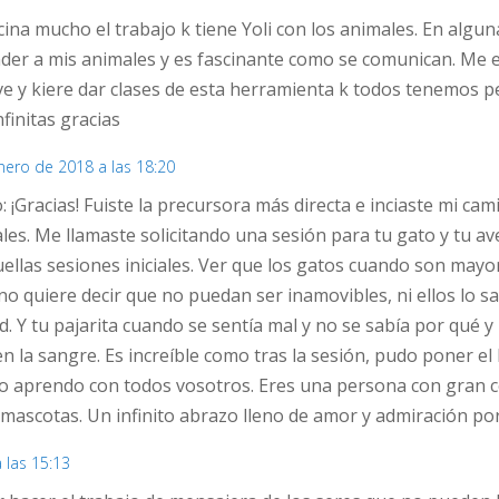
scina mucho el trabajo k tiene Yoli con los animales. En al
der a mis animales y es fascinante como se comunican. Me e
reve y kiere dar clases de esta herramienta k todos tenemos
nfinitas gracias
nero de 2018 a las 18:20
: ¡Gracias! Fuiste la precursora más directa e inciaste mi ca
les. Me llamaste solicitando una sesión para tu gato y tu a
llas sesiones iniciales. Ver que los gatos cuando son mayore
no quiere decir que no puedan ser inamovibles, ni ellos lo s
. Y tu pajarita cuando se sentía mal y no se sabía por qué y 
n la sangre. Es increíble como tras la sesión, pudo poner el
nto aprendo con todos vosotros. Eres una persona con gran c
ascotas. Un infinito abrazo lleno de amor y admiración por 
 las 15:13