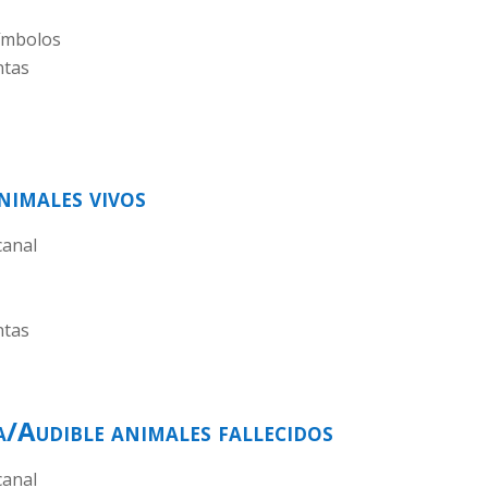
símbolos
ntas
nimales vivos
canal
ntas
a/Audible animales fallecidos
canal