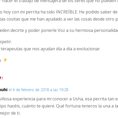
or hacer el trabajo de mensajera de los seres que no pueden 
do hoy con mi perrita ha sido INCREÍBLE. He podido saber d
as cositas que me han ayudado a ver las cosas desde otro p
eden decirte y poder ponerle Voz a su hermosa personalida
epetir.
 terapeutas que nos ayudan día a día a evolucionar.
n.
?
buhi
el 4 de febrero de 2018 a las 19:28
llosa experiencia para mí conocer a Usha, esa perrita tan e
o hacéis, cuánto te quiere. Qué fortuna teneros la una a la 
ejor de ti.