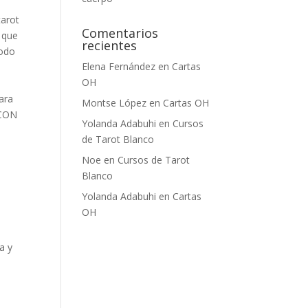
tarot
Comentarios
 que
recientes
todo
Elena Fernández
en
Cartas
OH
ara
Montse López
en
Cartas OH
 CON
Yolanda Adabuhi
en
Cursos
de Tarot Blanco
Noe
en
Cursos de Tarot
Blanco
Yolanda Adabuhi
en
Cartas
OH
a y