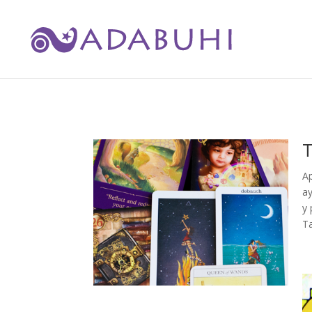
T
A
ay
y 
T