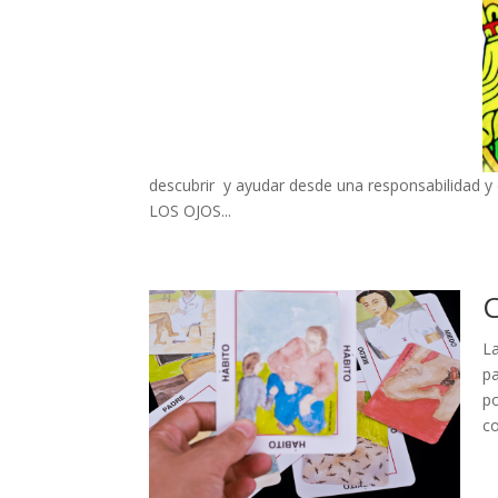
descubrir y ayudar desde una responsabili
LOS OJOS...
L
pa
po
co