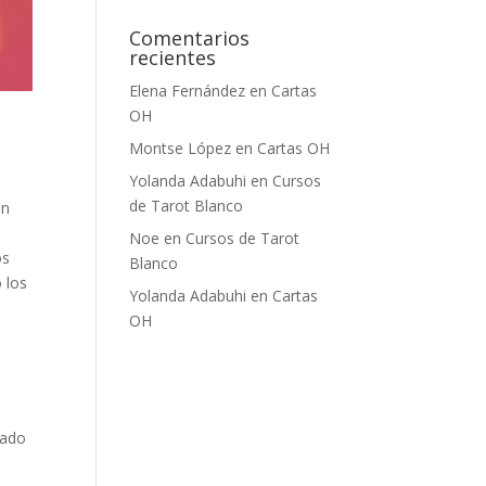
Comentarios
recientes
Elena Fernández
en
Cartas
OH
Montse López
en
Cartas OH
Yolanda Adabuhi
en
Cursos
de Tarot Blanco
un
Noe
en
Cursos de Tarot
os
Blanco
 los
Yolanda Adabuhi
en
Cartas
OH
rado